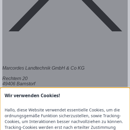
Marcordes Landtechnik GmbH & Co KG
Rechtern 20
49406 Barnstorf
Tel.: +49 (5442) 2189
Wir verwenden Cookies!
E-Mail: info@marcordes.de
Hallo, diese Website verwendet essentielle Cookies, um die
ordnungsgemäße Funktion sicherzustellen, sowie Tracking-
Links
Cookies, um Interaktionen besser nachvollziehen zu können.
Tracking-Cookies werden erst nach erteilter Zustimmung